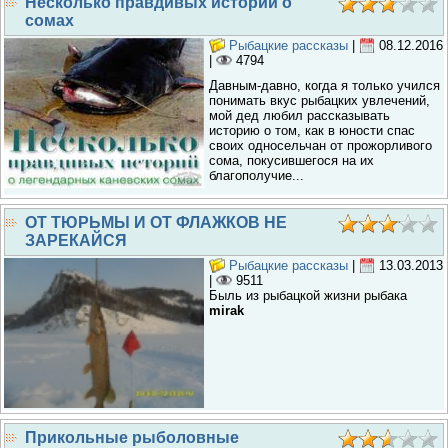
Несколько правдивых историй о
сомах
Рыбацкие рассказы
|
08.12.2016
|
4794
Давным-давно, когда я только учился
понимать вкус рыбацких увлечений,
мой дед любил рассказывать
историю о том, как в юности спас
своих односельчан от прожорливого
сома, покусившегося на их
благополучие...
ОТ ТЮРЬМЫ И ОТ ФЛАЖКОВ НЕ
ЗАРЕКАЙСЯ
Рыбацкие рассказы
|
13.03.2013
|
9511
Быль из рыбацкой жизни рыбака
mirak
Прикольные рыболовные