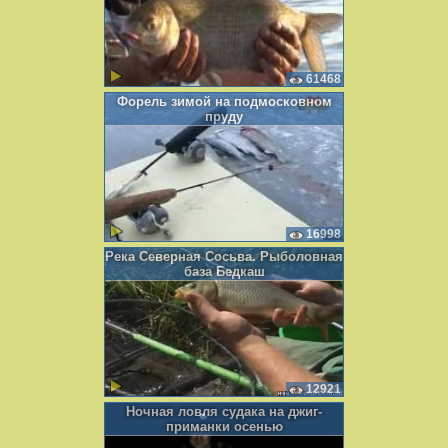
61468
Форель зимой на подмосковном
пруду
16998
Река Северная Сосьва. Рыболовная
база Бедкаш
12921
Ночная ловля судака на джиг-
приманки осенью