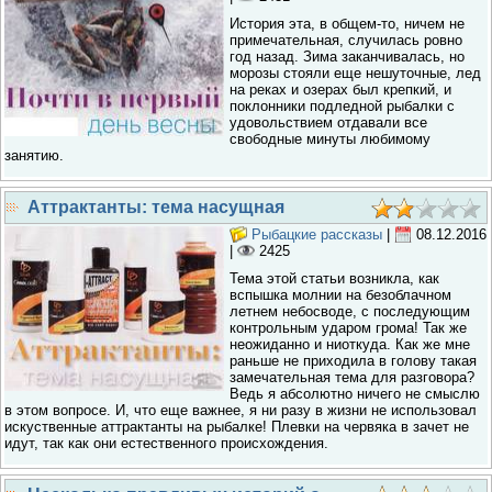
История эта, в общем-то, ничем не
примечательная, случилась ровно
год назад. Зима заканчивалась, но
морозы стояли еще нешуточные, лед
на реках и озерах был крепкий, и
поклонники подледной рыбалки с
удовольствием отдавали все
свободные минуты любимому
занятию.
Аттрактанты: тема насущная
Рыбацкие рассказы
|
08.12.2016
|
2425
Тема этой статьи возникла, как
вспышка молнии на безоблачном
летнем небосводе, с последующим
контрольным ударом грома! Так же
неожиданно и ниоткуда. Как же мне
раньше не приходила в голову такая
замечательная тема для разговора?
Ведь я абсолютно ничего не смыслю
в этом вопросе. И, что еще важнее, я ни разу в жизни не использовал
искуственные аттрактанты на рыбалке! Плевки на червяка в зачет не
идут, так как они естественного происхождения.