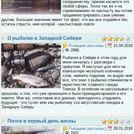
соперничеству, причем касается это
любой сферы. Точно так же и на
соревнованиях по нахлысту мы хотим
продемонстрировать свое умение
другим. Большое значение имеет тот факт, что мы все отдаемся без
остатка страсти, имя которой - нахлыстовая ловля.
О рыбалке в Западной Сибири
Рыбацкие рассказы
|
15.04.2018
|
2986
Рыбалка в Сибири в этом году для
меня началась с разговора с
оракулом. Я настучал для него на
компьютере несколько ключевых
слов, немного подумав, он выдал мне
все, что знал о рыбалке спиннингом в
окрестностях славного города
Томска. В основном он рассказывал о
прошлом, о том, что уже произошло и было проиндексировано в его
памяти. Мне же, сопоставив все данные, приходилось угадывать
будущее - что сулит мне как рыболову эта августовская поездка в
Западную Сибирь.
Почти в первый день весны
Рыбацкие рассказы
|
29.01.2018
|
2431