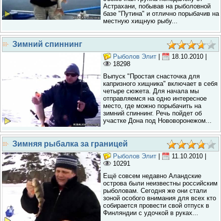
Астрахани, побывав на рыболовной
базе "Путина" и отлично порыбачив на
местную хищную рыбу...
Зимний спиннинг
Рыболов Элит
|
18.10.2010
|
18298
Выпуск "Простая снасточка для
капризного хищника" включает в себя
четыре сюжета. Для начала мы
отправляемся на одно интересное
место, где можно порыбачить на
зимний спиннинг. Речь пойдет об
участке Дона под Нововоронежом...
Зимняя рыбалка за границей
Рыболов Элит
|
11.10.2010
|
10291
Ещё совсем недавно Аландские
острова были неизвестны российским
рыболовам. Сегодня же они стали
зоной особого внимания для всех кто
собирается провести свой отпуск в
Финляндии с удочкой в руках...