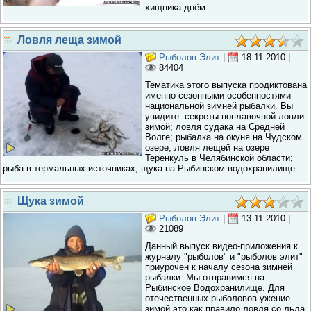
хищника днём...
Ловля леща зимой
Рыболов Элит
|
18.11.2010
|
84404
Тематика этого выпуска продиктована
именно сезонными особенностями
национальной зимней рыбалки. Вы
увидите: секреты поплавочной ловли
зимой; ловля судака на Средней
Волге; рыбалка на окуня на Чудском
озере; ловля лещей на озере
Теренкуль в Челябинской области;
рыба в термальных источниках; щука на Рыбинском водохранилище...
Щука зимой
Рыболов Элит
|
13.11.2010
|
21089
Данный выпуск видео-приложения к
журналу "рыболов" и "рыболов элит"
приурочен к началу сезона зимней
рыбалки. Мы отправимся на
Рыбинское Водохранилище. Для
отечественных рыболовов ужение
зимой это как правило ловля со льда.