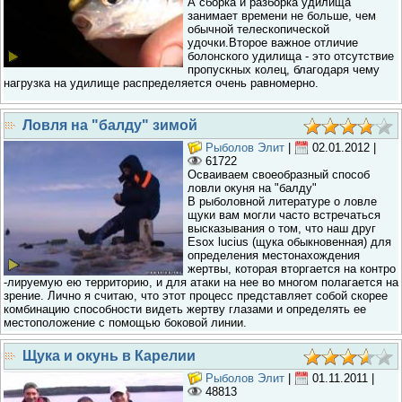
А сборка и разборка удилища
занимает времени не больше, чем
обычной телескопической
удочки.Второе важное отличие
болонского удилища - это отсутствие
пропускных колец, благодаря чему
нагрузка на удилище распределяется очень равномерно.
Ловля на "балду" зимой
Рыболов Элит
|
02.01.2012
|
61722
Осваиваем своеобразный способ
ловли окуня на "балду"
В рыболовной литературе о ловле
щуки вам могли часто встречаться
высказывания о том, что наш друг
Esox lucius (щука обыкновенная) для
определения местонахождения
жертвы, которая вторгается на контро
-лируемую ею территорию, и для атаки на нее во многом полагается на
зрение. Лично я считаю, что этот процесс представляет собой скорее
комбинацию способности видеть жертву глазами и определять ее
местоположение с помощью боковой линии.
Щука и окунь в Карелии
Рыболов Элит
|
01.11.2011
|
48813