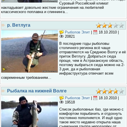
Суровый Российский климат
накладывает довольно жесткие ограничения на любителей
классического поплавка и спиннинга...
р. Ветлуга
Рыболов Элит
|
18.10.2010
|
20821
В последние годы рыболовы
столичного региона всё чаще
отправляются на Среднюю Волгу и её
приток Ветлугу. Добраться сюда
проще, чем в Астраханскую область,
поэтому выбраться сюда можно на 2-
3 дня, да и рыболовная
инфраструктура отвечает всем
современным требованиям...
Рыбалка на нижней Волге
Рыболов Элит
|
18.10.2010
|
19518
Список рыболовных баз, где можно с
комфортом порыбачить и отдохнуть
постоянно пополняется. И ещё одно
такое место недавно открыла наша
съемочная группа неподалёку от