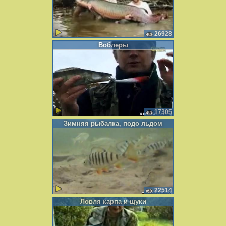
26928
Воблеры
17305
Зимняя рыбалка, подо льдом
22514
Ловля карпа и щуки