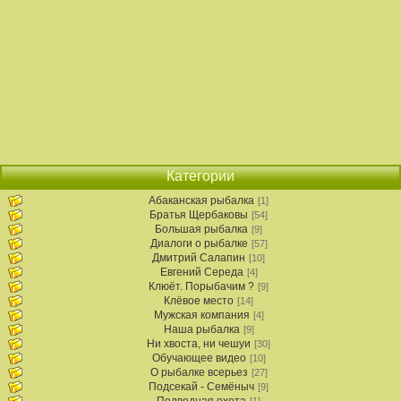
Категории
Абаканская рыбалка
[1]
Братья Щербаковы
[54]
Большая рыбалка
[9]
Диалоги о рыбалке
[57]
Дмитрий Салапин
[10]
Евгений Середа
[4]
Клюёт. Порыбачим ?
[9]
Клёвое место
[14]
Мужская компания
[4]
Наша рыбалка
[9]
Ни хвоста, ни чешуи
[30]
Обучающее видео
[10]
О рыбалке всерьез
[27]
Подсекай - Семёныч
[9]