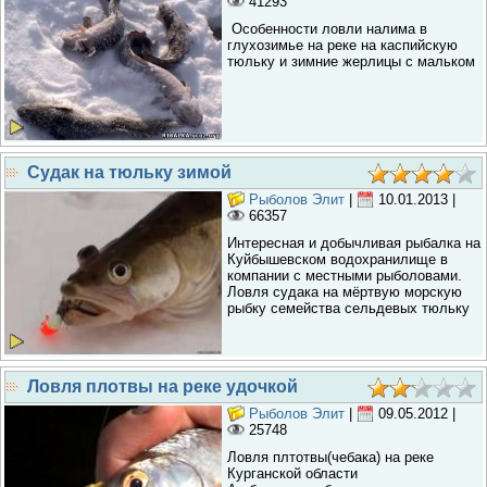
41293
Особенности ловли налима в
глухозимье на реке на каспийскую
тюльку и зимние жерлицы с мальком
Судак на тюльку зимой
Рыболов Элит
|
10.01.2013
|
66357
Интересная и добычливая рыбалка на
Куйбышевском водохранилище в
компании с местными рыболовами.
Ловля судака на мёртвую морскую
рыбку семейства сельдевых тюльку
Ловля плотвы на реке удочкой
Рыболов Элит
|
09.05.2012
|
25748
Ловля плтотвы(чебака) на реке
Курганской области