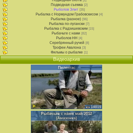
Подводная охота
[1]
Подводная съемка
[2]
Рыболов Элит
[35]
Рыбалка с Нормундом Грабовскисом
[4]
Рыбалка (разное)
[96]
Рыбалка по-лугански
[7]
Рыбалка с Радзишевским
[15]
Рыбачьте с нами
[82]
Рыболов НН
[4]
Серебрянный ручей
[8]
Трофеи Авалона
[3]
Фильмы о рыбалке
[1]
Видеоархив
Пиленгас
14019
Рыбачьте с нами май 2012
(Амазонка)