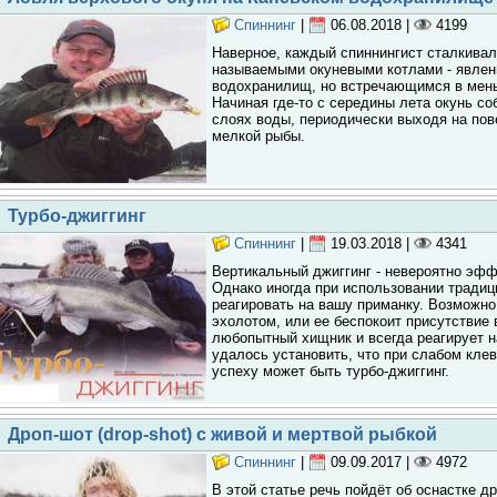
Спиннинг
|
06.08.2018
|
4199
Наверное, каждый спиннингист сталкивал
называемыми окуневыми котлами - явлен
водохранилищ, но встречающимся в мен
Начиная где-то с середины лета окунь со
слоях воды, периодически выходя на пов
мелкой рыбы.
Турбо-джиггинг
Спиннинг
|
19.03.2018
|
4341
Вертикальный джиггинг - невероятно эфф
Однако иногда при использовании традиц
реагировать на вашу приманку. Возможно
эхолотом, или ее беспокоит присутствие 
любопытный хищник и всегда реагирует н
удалось установить, что при слабом клев
успеху может быть турбо-джиггинг.
Дроп-шот (drop-shot) с живой и мертвой рыбкой
Спиннинг
|
09.09.2017
|
4972
В этой статье речь пойдёт об оснастке д