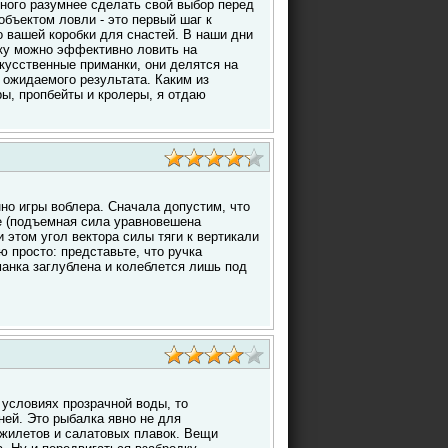
ного разумнее сделать свой выбор перед
объектом ловли - это первый шаг к
 вашей коробки для снастей. В наши дни
ку можно эффективно ловить на
скусственные приманки, они делятся на
 ожидаемого результата. Каким из
ы, пропбейты и кролеры, я отдаю
но игры воблера. Сначала допустим, что
е (подъемная сила уравновешена
и этом угол вектора силы тяги к вертикали
 просто: представьте, что ручка
манка заглублена и колеблется лишь под
 условиях прозрачной воды, то
ей. Это рыбалка явно не для
 жилетов и салатовых плавок. Вещи