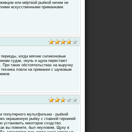
с живцом или мёртвой рыбкой ничем не
мягкими искусственными приманками.
 периоды, когда мягкие силиконовые
чинам судак, окунь и щука перестают
к. При таких обстоятельствах на выручку
техника ловли на приманки с шумовым
оемов.
ем популярного мультфильма - рыбкой
ко окрашенную рыбку с главной героиней
о установить некоторое сходство.
как вы помните, был неуловим, Щуку в
 Да, случаются дни, когда щука клюет на