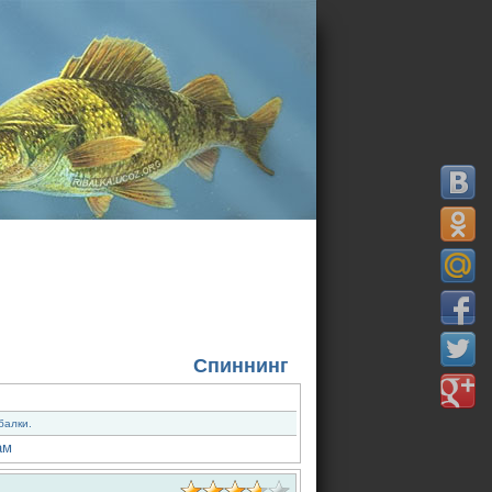
Спиннинг
балки.
ам