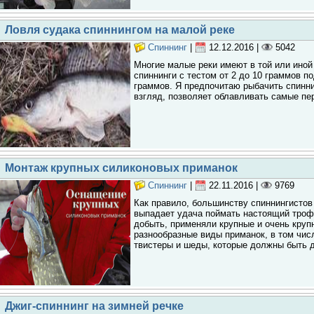
Ловля судака спиннингом на малой реке
Спиннинг
|
12.12.2016
|
5042
Многие малые реки имеют в той или иной 
спиннинги с тестом от 2 до 10 граммов п
граммов. Я предпочитаю рыбачить спиннин
взгляд, позволяет облавливать самые пе
Монтаж крупных силиконовых приманок
Спиннинг
|
22.11.2016
|
9769
Как правило, большинству спиннингистов 
выпадает удача поймать настоящий трофе
добыть, применяли крупные и очень круп
разнообразные виды приманок, в том чис
твистеры и шеды, которые должны быть
Джиг-спиннинг на зимней речке