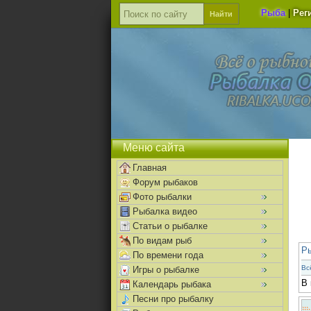
Рыба
|
Рег
Меню сайта
Главная
Форум рыбаков
Фото рыбалки
Рыбалка видео
Статьи о рыбалке
По видам рыб
Р
По времени года
Вс
Игры о рыбалке
В 
Календарь рыбака
Песни про рыбалку