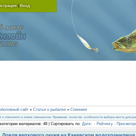
истрация
|
Вход
ыболовный сайт
»
Статьи о рыбалке
»
Спиннинг
ё о спиннинге и ловле спиннингом. Приманки, оснастки, особенности выбора места для ры
категории материалов: 48 | Сортировать по:
Дате
·
Рейтингу
·
Просмотр
Ловля верхового окуня на Каневском водохранилище