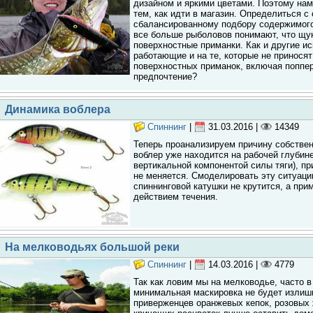
дизайном и яркими цветами. Поэтому нам
тем, как идти в магазин. Определиться с 
сбалансированному подбору содержимого
все больше рыболовов понимают, что щу
поверхностные приманки. Как и другие и
работающие и на те, которые не приносят
поверхностных приманок, включая поппер
предпочтение?
Динамика воблера
Спиннинг
|
31.03.2016
|
14349
Теперь проанализируем причину собствен
воблер уже находится на рабочей глубин
вертикальной компонентой силы тяги), пр
не меняется. Смоделировать эту ситуацию
спиннинговой катушки не крутится, а при
действием течения.
На мелководьях большой реки
Спиннинг
|
14.03.2016
|
4779
Так как ловим мы на мелководье, часто в
минимальная маскировка не будет излишн
приверженцев оранжевых кепок, розовых