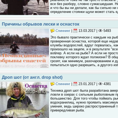
все без разбору, словно сумасшедшая. Но
и что бы вы ни делали, как бы сильно ни 
определение стоянки щуки может стать 
Причины обрывов лески и оснасток
Спиннинг
|
13.03.2017
|
5493
Это бывало практически с каждым на рыб
проверенная оснастка, которой еще неда
клумбы водорослей, вдруг порвалась, как
произошло на зацепе, и в результате "вс
воблер. А если на рыбе? А если не прост
поклевку которого ждал полжизни? В общ
грозят, как минимум, разочарованием и 
попытаться одно разрешить, а другого из
Дроп шот (от англ. drop shot)
Спиннинг
|
23.01.2017
|
4381
Техника дроп шот была разработана аме
ловли в озерах с сильным рыболовным п
большинство. Для того чтобы поймать рыб
водохранилищ, нужно проявить максимум
умения, ведь широко распространенный т
привередливая рыба.