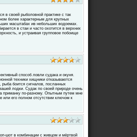
ся в своей рыболовной практике с так
ном более характерным для крупных
ьших масштабах ив небольших водоемах.
бирается в стаи и часто охотится в верхних
ерхность, и устраивая групповое побоище
ективный способ ловли судака и окуня.
ионной техники хищники отказываются
, рыба боится сигналов, посланных
вашей лодки. Судак по своей природе очень
а приманку по-разному. Опытным путем мне
е или его полном отсутствии ключом к
роп-шот в комбинации с живцом и мёртвой