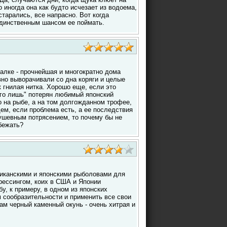
 иногда она как будто исчезает из водоема,
старались, все напрасно. Вот когда
единственным шансом ее поймать.
алке - прочнейшая и многократно дома
вно выворачивали со дна коряги и целые
 гнилая нитка. Хорошо еще, если это
его лишь" потерян любимый японский
о на рыбе, а на том долгожданном трофее,
ем, если проблема есть, а ее последствия
душевным потрясением, то почему бы не
бежать?
риканскими и японскими рыболовами для
рессингом, коих в США и Японии
у, к примеру, в одном из японских
 сообразительности и применить все свои
ам черный каменный окунь - очень хитрая и