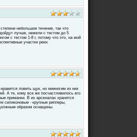
степени небольшое течение, так что
одойдут лучше, нежели с тестом до 5
гом с тестом 1-8 г, потому что это, на мой
рспективные участки реки.
нравится ловить щук, но немногим из них
й. А те, кому все же посчастливилось его
ные приманки. В их арсеналах хранятся
ле силиконовые - крупные рипперы,
 должным образом оснащены.