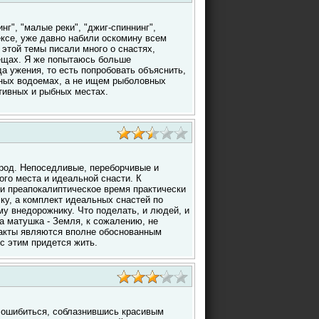
нг", "малые реки", "джиг-спиннинг",
ксе, уже давно набили оскомину всем
этой темы писали много о снастях,
вещах. Я же попытаюсь больше
а ужения, то есть попробовать объяснить,
ных водоемах, а не ищем рыболовных
тивных и рыбных местах.
род. Непоседливые, переборчивые и
ого места и идеальной снасти. К
и преапокалиптическое время практически
ску, а комплект идеальных снастей по
у внедорожнику. Что поделать, и людей, и
а матушка - Земля, к сожалению, не
акты являются вполне обоснованным
 с этим придется жить.
о ошибиться, соблазнившись красивым