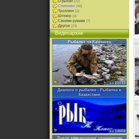
О рыбах
[22]
Спиннинг
[48]
Троллинг
[2]
Штекер
[4]
Своими руками
[7]
Другое
[23]
Видеоархив
Рыбалка на Камчатке
25033
Диалоги о рыбалке - Рыбалка в
Казахстане
14608
Ловля красноперки спиннингом