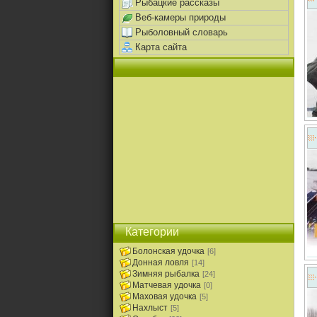
Рыбацкие рассказы
Веб-камеры природы
Рыболовный словарь
Карта сайта
Категории
Болонская удочка
[6]
Донная ловля
[14]
Зимняя рыбалка
[24]
Матчевая удочка
[0]
Маховая удочка
[5]
Нахлыст
[5]