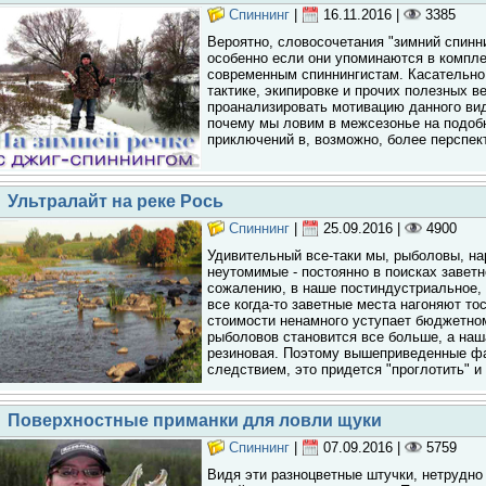
Спиннинг
|
16.11.2016
|
3385
Вероятно, словосочетания "зимний спинни
особенно если они упоминаются в компле
современным спиннингистам. Касательно 
тактике, экипировке и прочих полезных 
проанализировать мотивацию данного вид
почему мы ловим в межсезонье на подоб
приключений в, возможно, более перспек
Ультралайт на реке Рось
Спиннинг
|
25.09.2016
|
4900
Удивительный все-таки мы, рыболовы, на
неутомимые - постоянно в поисках заветн
сожалению, в наше постиндустриальное, 
все когда-то заветные места нагоняют то
стоимости ненамного уступает бюджетном
рыболовов становится все больше, а наш
резиновая. Поэтому вышеприведенные ф
следствием, это придется "проглотить" и
Поверхностные приманки для ловли щуки
Спиннинг
|
07.09.2016
|
5759
Видя эти разноцветные штучки, нетрудн