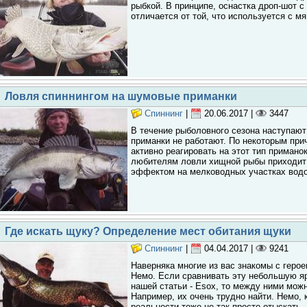
рыбкой. В принципе, оснастка дроп-шот 
отличается от той, что используется с 
Ловля спиннингом на шумовые приманки
Спиннинг
|
20.06.2017
|
3447
В течение рыболовного сезона наступают
приманки не работают. По некоторым при
активно реагировать на этот тип примано
любителям ловли хищной рыбы приходит 
эффектом на мелководных участках вод
Где искать щуку? Определение мест обитания щуки
Спиннинг
|
04.04.2017
|
9241
Наверняка многие из вас знакомы с геро
Немо. Если сравнивать эту небольшую яр
нашей статьи - Esox, то между ними можн
Например, их очень трудно найти. Немо, 
реальности тоже не так просто отыскать.