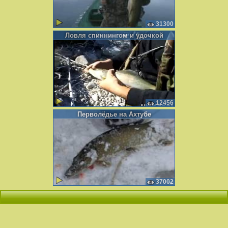
31300
Ловля спиннингом и удочкой
12456
Перволёдье на Ахтубе
37002