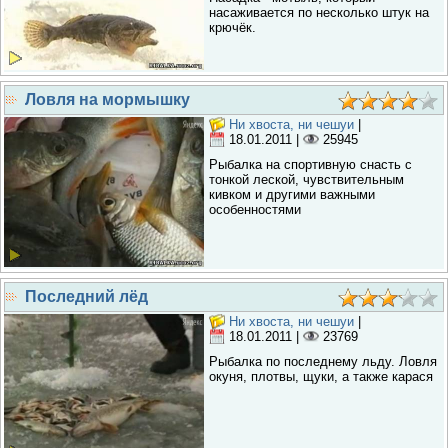
насаживается по несколько штук на
крючёк.
Ловля на мормышку
Ни хвоста, ни чешуи
|
18.01.2011
|
25945
Рыбалка на спортивную снасть с
тонкой леской, чувствительным
кивком и другими важными
особенностями
Последний лёд
Ни хвоста, ни чешуи
|
18.01.2011
|
23769
Рыбалка по последнему льду. Ловля
окуня, плотвы, щуки, а также карася