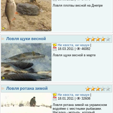
Ловля плотвы весной на Днепре
Ловля щуки весной
Ни хвоста, ни чешуи
|
18.03.2011
|
46082
Ловля щуки весной в марте
Ловля ротана зимой
Ни хвоста, ни чешуи
|
18.01.2011
|
32608
Ловля ротана зимой на украинском
водоёме с местными рыбаками.
Насадка - мотыль, который