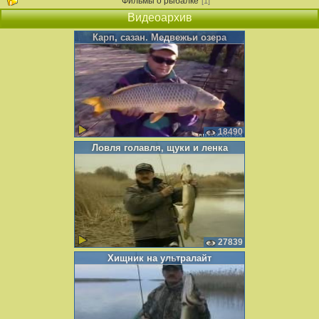
Фильмы о рыбалке
[1]
Видеоархив
Карп, сазан. Медвежьи озера
18490
Ловля голавля, щуки и ленка
27839
Хищник на ультралайт