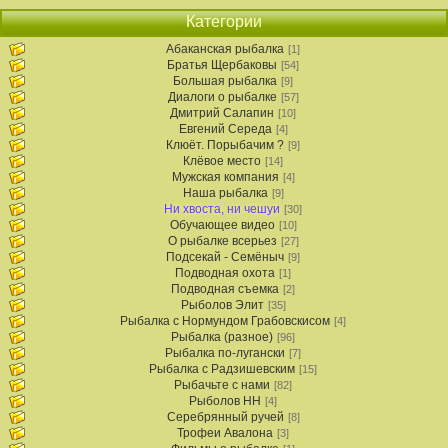
Категории
Абаканская рыбалка
[1]
Братья Щербаковы
[54]
Большая рыбалка
[9]
Диалоги о рыбалке
[57]
Дмитрий Салапин
[10]
Евгений Середа
[4]
Клюёт. Порыбачим ?
[9]
Клёвое место
[14]
Мужская компания
[4]
Наша рыбалка
[9]
Ни хвоста, ни чешуи
[30]
Обучающее видео
[10]
О рыбалке всерьез
[27]
Подсекай - Семёныч
[9]
Подводная охота
[1]
Подводная съемка
[2]
Рыболов Элит
[35]
Рыбалка с Нормундом Грабовскисом
[4]
Рыбалка (разное)
[96]
Рыбалка по-лугански
[7]
Рыбалка с Радзишевским
[15]
Рыбачьте с нами
[82]
Рыболов НН
[4]
Серебрянный ручей
[8]
Трофеи Авалона
[3]