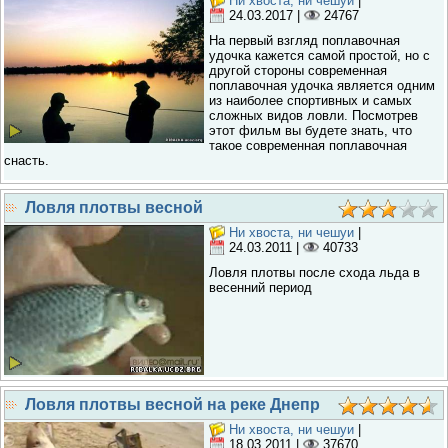
Ни хвоста, ни чешуи
|
24.03.2017
|
24767
На первый взгляд поплавочная
удочка кажется самой простой, но с
другой стороны современная
поплавочная удочка является одним
из наиболее спортивных и самых
сложных видов ловли. Посмотрев
этот фильм вы будете знать, что
такое современная поплавочная
снасть.
Ловля плотвы весной
Ни хвоста, ни чешуи
|
24.03.2011
|
40733
Ловля плотвы после схода льда в
весенний период
Ловля плотвы весной на реке Днепр
Ни хвоста, ни чешуи
|
18.03.2011
|
37670