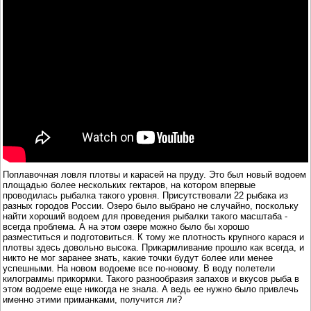
Поплавочная ловля плотвы и карасей на пруду. Это был новый водоем
площадью более нескольких гектаров, на котором впервые
проводилась рыбалка такого уровня. Присутствовали 22 рыбака из
разных городов России. Озеро было выбрано не случайно, поскольку
найти хороший водоем для проведения рыбалки такого масштаба -
всегда проблема. А на этом озере можно было бы хорошо
разместиться и подготовиться. К тому же плотность крупного карася и
плотвы здесь довольно высока. Прикармливание прошло как всегда, и
никто не мог заранее знать, какие точки будут более или менее
успешными. На новом водоеме все по-новому. В воду полетели
килограммы прикормки. Такого разнообразия запахов и вкусов рыба в
этом водоеме еще никогда не знала. А ведь ее нужно было привлечь
именно этими приманками, получится ли?