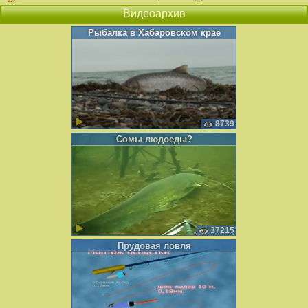
Видеоархив
Рыбалка в Хабаровском крае
8739
Сомы людоеды?
37215
Прудовая ловля