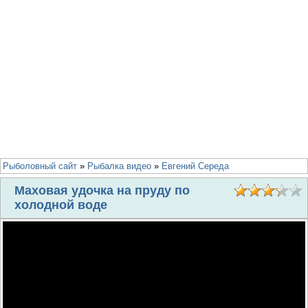
Рыболовный сайт
»
Рыбалка видео
»
Евгений Середа
Маховая удочка на пруду по
холодной воде