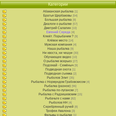
Категории
Абаканская рыбалка
[1]
Братья Щербаковы
[54]
Большая рыбалка
[9]
Диалоги о рыбалке
[57]
Дмитрий Салапин
[10]
Евгений Середа
[4]
Клюёт. Порыбачим ?
[9]
Клёвое место
[14]
Мужская компания
[4]
Наша рыбалка
[9]
Ни хвоста, ни чешуи
[30]
Обучающее видео
[10]
О рыбалке всерьез
[27]
Подсекай - Семёныч
[9]
Подводная охота
[1]
Подводная съемка
[2]
Рыболов Элит
[35]
Рыбалка с Нормундом Грабовскисом
[4]
Рыбалка (разное)
[96]
Рыбалка по-лугански
[7]
Рыбалка с Радзишевским
[15]
Рыбачьте с нами
[82]
Рыболов НН
[4]
Серебрянный ручей
[8]
Трофеи Авалона
[3]
Фильмы о рыбалке
[1]