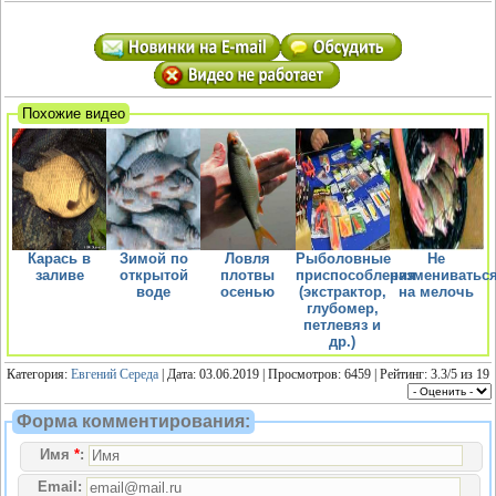
Похожие видео
Карась в
Зимой по
Ловля
Рыболовные
Не
заливе
открытой
плотвы
приспособления
размениватьс
воде
осенью
(экстрактор,
на мелочь
глубомер,
петлевяз и
др.)
Категория:
Евгений Середа
| Дата: 03.06.2019 | Просмотров: 6459 | Рейтинг:
3.3
/
5
из
19
Форма комментирования:
Имя
*
:
Email: