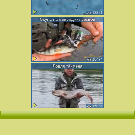
12356
Окунь на микроджиг весной
20474
Ловля тайменя
15038